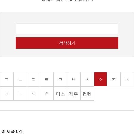
ㄱ
ㄴ
ㄷ
ㄹ
ㅁ
ㅂ
ㅅ
ㅇ
ㅈ
ㅊ
ㅋ
ㅌ
ㅍ
ㅎ
마스
제주
컨텐
크
도상
츠
품
총 제품
0
건