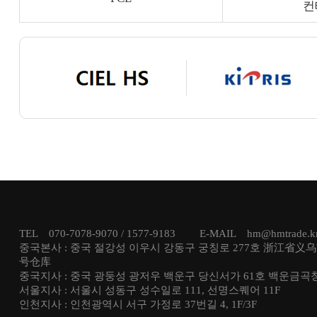
컨
TEL 070-7078-9070 / 1577-9183 E-MAIL hm@hmtrade
중국본사 : 중국 절강성 이우시 강동구 궁칭로 277호 浙江省义
号仓库
중국지사 : 중국 광둥성 광저우 백운구 당신서가 61호 백운금곡
서울지사 : 서울시 성동구 성수일로 111, 선명스퀘어 11F
인천지사 : 인천광역시 서구 가정로 37번길 4, 1F/3F