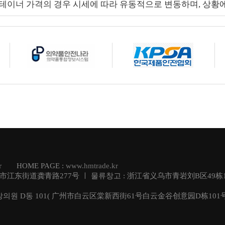
테이너 가격의 경우 시세에 따라 유동적으로 변동하며, 상황에
.kr HOME PAGE :
www.hmtrade.kr
乌市江东街道龚青路277号 ㅣ 물류창고 : 浙江省义乌市青岩刘B区49栋1
창의원 D동 101( 广州市白云区棠新西街61号白云金谷创意园D栋101号