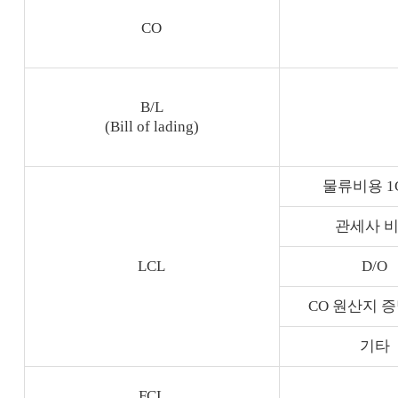
CO
B/L
(Bill of lading)
물류비용 1
관세사 
LCL
D/O
CO 원산지 
기타
FCL