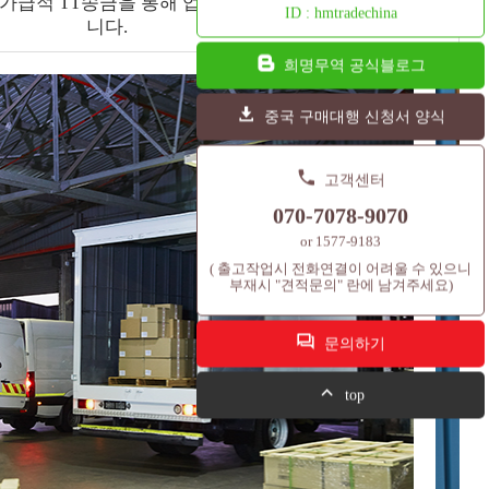
가급적 TT송금을 통해 업무를 진행하시는걸 추천드립
ID : hmtradechina
니다.
희명무역 공식블로그
중국 구매대행 신청서 양식
고객센터
070-7078-9070
or 1577-9183
( 출고작업시 전화연결이 어려울 수 있으니
부재시 "견적문의" 란에 남겨주세요)
문의하기
top