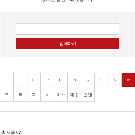
ㄱ
ㄴ
ㄷ
ㄹ
ㅁ
ㅂ
ㅅ
ㅇ
ㅈ
ㅊ
ㅋ
ㅌ
ㅍ
ㅎ
마스
제주
컨텐
크
도상
츠
품
총 제품
0
건