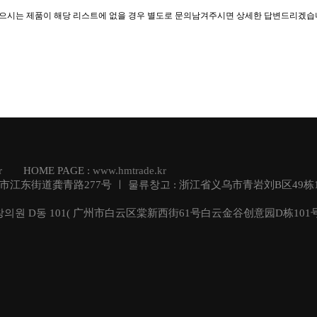
찾으시는 제품이 해당 리스트에 없을 경우 별도로 문의남겨주시면 상세한 답변드리겠습
.kr HOME PAGE :
www.hmtrade.kr
乌市江东街道龚青路277号 ㅣ 물류창고 : 浙江省义乌市青岩刘B区49栋1
창의원 D동 101( 广州市白云区棠新西街61号白云金谷创意园D栋101号