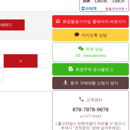
화장품용기수입 홈페이지 바로가기
카카오톡 상담
위챗 상담
ID : hmtradechina
ㅇ
ㅈ
ㅊ
희명무역 공식블로그
중국 구매대행 신청서 양식
고객센터
070-7078-9070
or 1577-9183
( 출고작업시 전화연결이 어려울 수 있으니
부재시 "견적문의" 란에 남겨주세요)