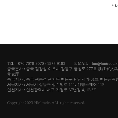
* 
TEL 070-7078-9070 / 1577-9183 E-MAIL hm@hmtrade
중국본사 : 중국 절강성 이우시 강동구 궁칭로 277호 浙江省义
号仓库
중국지사 : 중국 광둥성 광저우 백운구 당신서가 61호 백운금곡
서울지사 : 서울시 성동구 성수일로 111, 선명스퀘어 11F
인천지사 : 인천광역시 서구 가정로 37번길 4, 1F/3F
Copyright 2023 HM trade. ALL rights reserved.