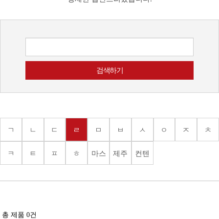
ㄱ
ㄴ
ㄷ
ㄹ
ㅁ
ㅂ
ㅅ
ㅇ
ㅈ
ㅊ
ㅋ
ㅌ
ㅍ
ㅎ
마스
제주
컨텐
크
도상
츠
품
총 제품
0
건