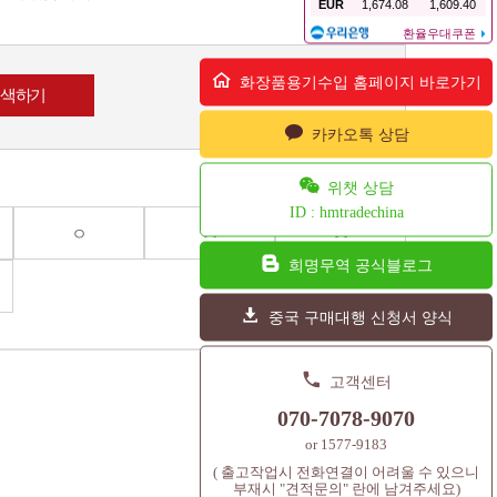
화장품용기수입 홈페이지 바로가기
카카오톡 상담
위챗 상담
ID : hmtradechina
ㅇ
ㅈ
ㅊ
희명무역 공식블로그
중국 구매대행 신청서 양식
고객센터
070-7078-9070
or 1577-9183
( 출고작업시 전화연결이 어려울 수 있으니
부재시 "견적문의" 란에 남겨주세요)