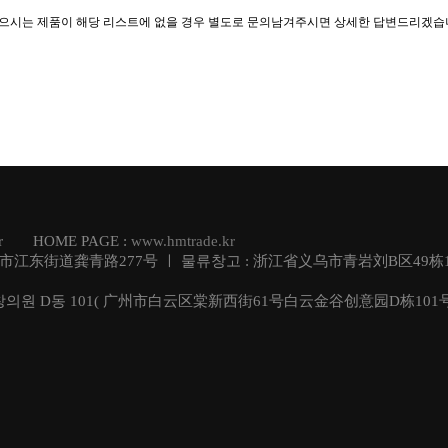
찾으시는 제품이 해당 리스트에 없을 경우 별도로 문의남겨주시면 상세한 답변드리겠습
.kr HOME PAGE :
www.hmtrade.kr
乌市江东街道龚青路277号 ㅣ 물류창고 : 浙江省义乌市青岩刘B区49栋1
창의원 D동 101( 广州市白云区棠新西街61号白云金谷创意园D栋101号