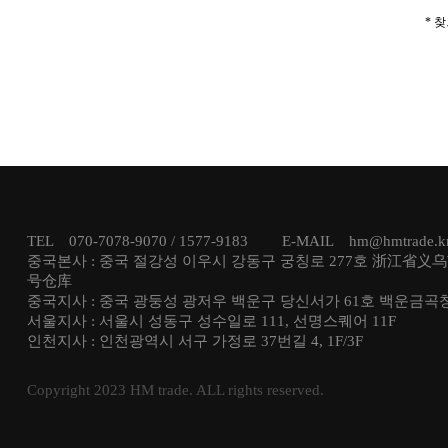
* 
TEL 070-7078-9070 / 1577-9183 E-MAIL hm@hmtrade
중국본사 : 중국 절강성 이우시 강동구 궁칭로 277호 浙江省义
号仓库
중국지사 : 중국 광둥성 광저우 백운구 당신서가 61호 백운금곡
서울지사 : 서울시 성동구 성수일로 111, 선명스퀘어 11F
인천지사 : 인천광역시 서구 가정로 37번길 4, 1F/3F
Copyright 2023 HM trade. ALL rights reserved.