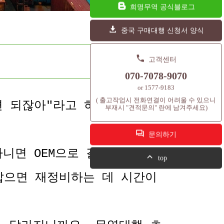
희명무역 공식블로그
중국 구매대행 신청서 양식
고객센터
070-7078-9070
or 1577-9183
( 출고작업시 전화연결이 어려울 수 있으니
면 되잖아"라고 하시는데요. 막
부재시 "견적문의" 란에 남겨주세요)
문의하기
니면 OEM으로 갈지. 이 판단
top
잡으면 재정비하는 데 시간이