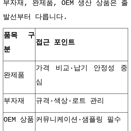
부자재
,
완제품
, OEM
생산 상품은 출
발선부터 다릅니다
.
품목 구
접근 포인트
분
가격 비교
·
납기 안정성 중
완제품
심
부자재
규격
·
색상
·
로트 관리
OEM
상품
커뮤니케이션
·
샘플링 필수