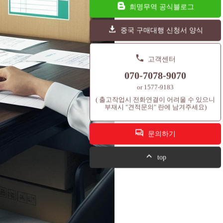
희명무역 공식블로그
중국 구매대행 신청서 양식
고객센터
070-7078-9070
or 1577-9183
( 출고작업시 전화연결이 어려울 수 있으니
부재시 "견적문의" 란에 남겨주세요)
문의하기
top