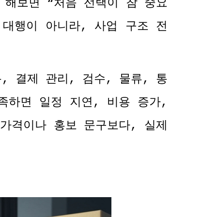
 해보면
“
처음 선택이 참 중요
 대행이 아니라
,
사업 구조 전
통
,
결제 관리
,
검수
,
물류
,
통
족하면 일정 지연
,
비용 증가
,
 가격이나 홍보 문구보다
,
실제