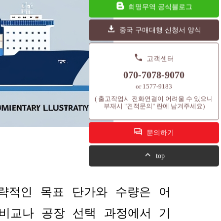
희명무역 공식블로그
중국 구매대행 신청서 양식
고객센터
070-7078-9070
or 1577-9183
( 출고작업시 전화연결이 어려울 수 있으니
부재시 "견적문의" 란에 남겨주세요)
문의하기
top
략적인 목표 단가와 수량은 어
비교나 공장 선택 과정에서 기