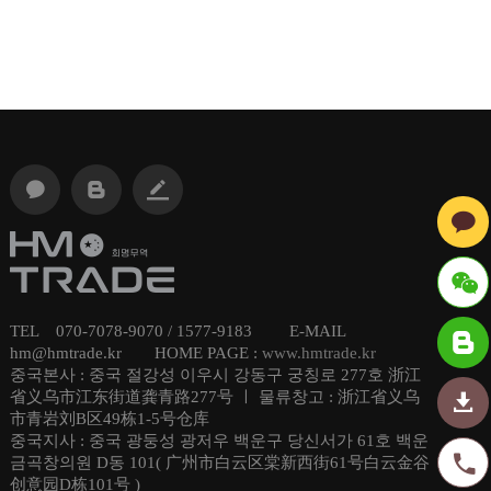
TEL 070-7078-9070 / 1577-9183 E-MAIL
ID : hmt
hm@hmtrade.kr HOME PAGE :
www.hmtrade.kr
중국본사 : 중국 절강성 이우시 강동구 궁칭로 277호 浙江
radechi
省义乌市江东街道龚青路277号 ㅣ 물류창고 : 浙江省义乌
市青岩刘B区49栋1-5号仓库
na
중국지사 : 중국 광둥성 광저우 백운구 당신서가 61호 백운
금곡창의원 D동 101( 广州市白云区棠新西街61号白云金谷
创意园D栋101号 )