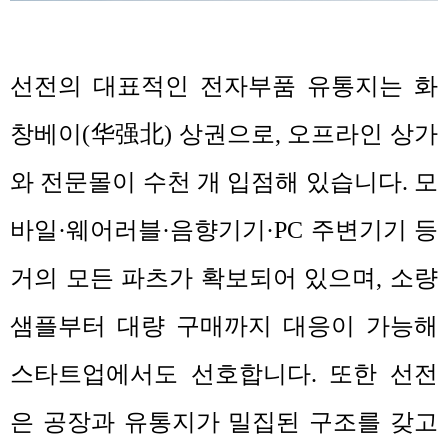
선전의 대표적인 전자부품 유통지는 화
华
창베이
(
强北
)
상권으로
,
오프라인 상가
와 전문몰이 수천 개 입점해 있습니다
.
모
바일
·
웨어러블
·
음향기기
·PC
주변기기 등
거의 모든 파츠가 확보되어 있으며
,
소량
샘플부터 대량 구매까지 대응이 가능해
스타트업에서도 선호합니다
.
또한 선전
은 공장과 유통지가 밀집된 구조를 갖고