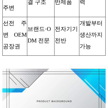
결 구조
반제품
력
주변
선전 주
개발부터
브랜드
·O
전자기기
변
OEM
생산까지
DM
전문
전반
공장권
가능