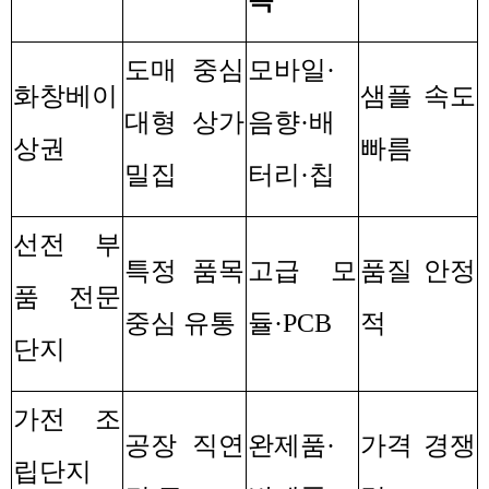
도매 중심
모바일
·
화창베이
샘플 속도
대형 상가
음향
·
배
상권
빠름
밀집
터리
·
칩
선전 부
특정 품목
고급 모
품질 안정
품 전문
중심 유통
듈
·PCB
적
단지
가전 조
공장 직연
완제품
·
가격 경쟁
립단지