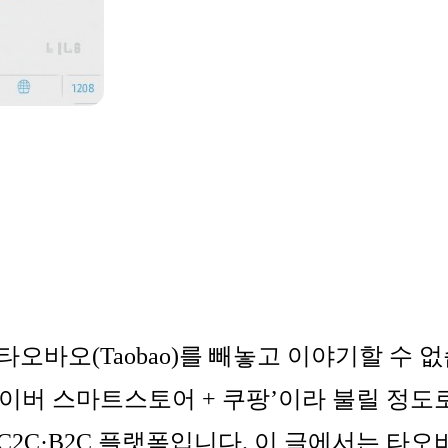
타오바오
(Taobao)
를 빼놓고 이야기할 수 
네이버 스마트스토어
+
쿠팡
’
이라 불릴 정도
C2C·B2C
플랫폼
입니다
.
이 글에서는 타오