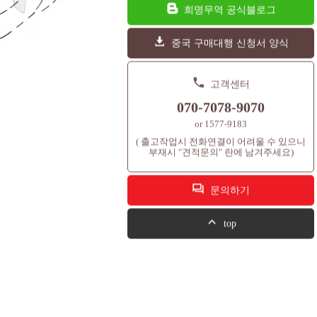
희명무역 공식블로그
중국 구매대행 신청서 양식
고객센터
070-7078-9070
or 1577-9183
( 출고작업시 전화연결이 어려울 수 있으니
부재시 "견적문의" 란에 남겨주세요)
문의하기
top