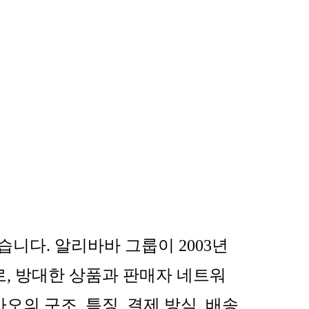
없습니다
.
알리바바 그룹이
2003
년
로
,
방대한 상품과 판매자 네트워
바오의 구조
,
특징
,
결제 방식
,
배송