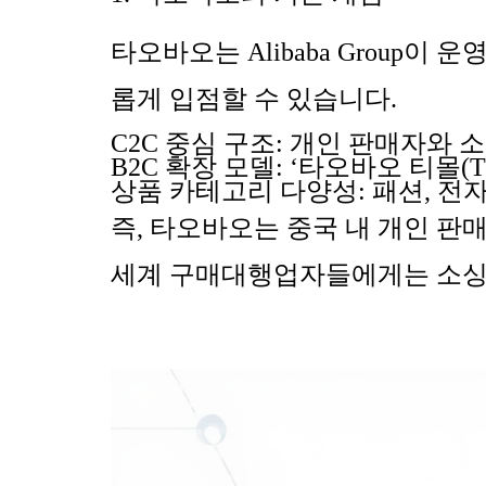
타오바오는
Alibaba Group
이 운
롭게 입점할 수 있습니다
.
C2C
중심 구조
:
개인 판매자와 소
B2C
확장 모델
: ‘
타오바오 티몰
(T
상품 카테고리 다양성
:
패션
,
전
즉
,
타오바오는 중국 내 개인 판
세계 구매대행업자들에게는
소싱