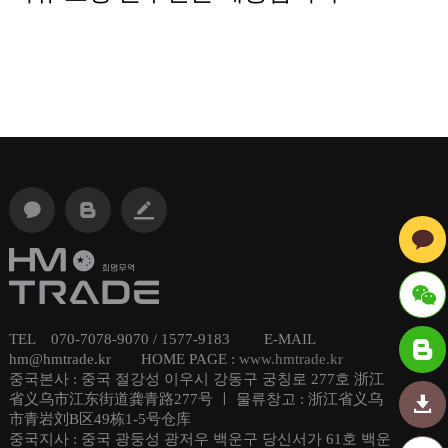
TEL 070-7078-9070 / 1577-9183 E-MAIL
ID : hmt
hm@hmtrade.kr HOME PAGE :
www.hmtrade.kr
중국본사 : 중국 절강성 이우시 강동구 궁칭로 277호 浙江
radechi
省义乌市江东街道龚青路277号 ㅣ 물류창고 : 浙江省义乌
市青岩刘B区49栋1-5号仓库
na
중국지사 : 중국 광둥성 광저우 백운구 당신서가 61호 백운