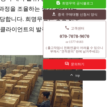
희명무역 공식블로그
전 과정을 조율하는 중간 관리자로
중국 구매대행 신청서 양식
 담당합니다. 희명무역은 중국 이우
, 클라이언트의 발주 규모에 따라
고객센터
070-7078-9070
or 1577-9183
( 출고작업시 전화연결이 어려울 수 있으니
부재시 "견적문의" 란에 남겨주세요)
문의하기
top