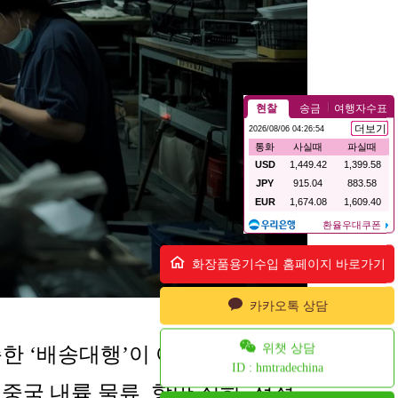
화장품용기수입 홈페이지 바로가기
카카오톡 상담
위챗 상담
순한 ‘배송대행’이 아니라, 공장에
ID : hmtradechina
국 내륙 물류, 항만 집하, 선적,