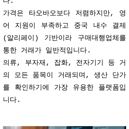
다
.
가격은 타오바오보다 저렴하지만
,
영
어 지원이 부족하고 중국 내수 결제
(
알리페이
)
기반이라 구매대행업체를
통한 거래가 일반적입니다
.
의류
,
부자재
,
잡화
,
전자기기 등 거
의 모든 품목이 거래되며
,
생산 단가
를 확인하기에 가장 유용한 플랫폼입
니다
.