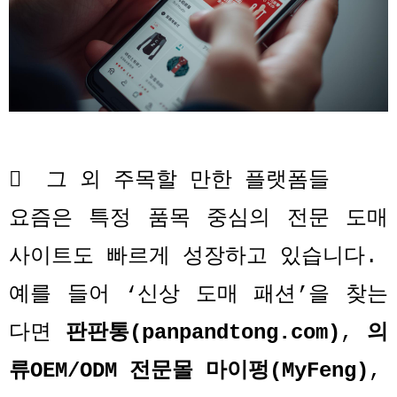

그 외 주목할 만한 플랫폼들
요즘은 특정 품목 중심의 전문 도매
사이트도 빠르게 성장하고 있습니다
.
예를 들어
‘
신상 도매 패션
’
을 찾는
다면
판판통
(panpandtong.com)
,
의
류
OEM/ODM
전문몰 마이펑
(MyFeng)
,