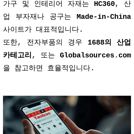
가구 및 인테리어 자재는
HC360
,
산
업 부자재나 공구는
Made-in-China
사이트가 대표적입니다
.
또한
,
전자부품의 경우
1688
의 산업
카테고리
,
또는
Globalsources.com
을 참고하면 효율적입니다
.