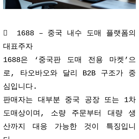

1688 –
중국 내수 도매 플랫폼의
대표주자
1688
은
‘
중국판 도매 전용 마켓
’
으
로
,
타오바오와 달리
B2B
구조가 중
심입니다
.
판매자는 대부분 중국 공장 또는
1
차
도매상이며
,
소량 주문부터 대량 생
산까지 대응 가능한 것이 특징입니