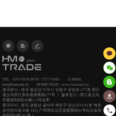
TEL 070-7078-9070 / 1577-9183 E-MAIL
ID : hmt
hm@hmtrade.kr HOME PAGE :
www.hmtrade.kr
중국본사 : 중국 절강성 이우시 강동구 궁칭로 277호 浙江
radechi
省义乌市江东街道龚青路277号 ㅣ 물류창고 : 浙江省义乌
市青岩刘B区49栋1-5号仓库
na
중국지사 : 중국 광둥성 광저우 백운구 당신서가 61호 백운
금곡창의원 D동 101( 广州市白云区棠新西街61号白云金谷
创意园D栋101号 )