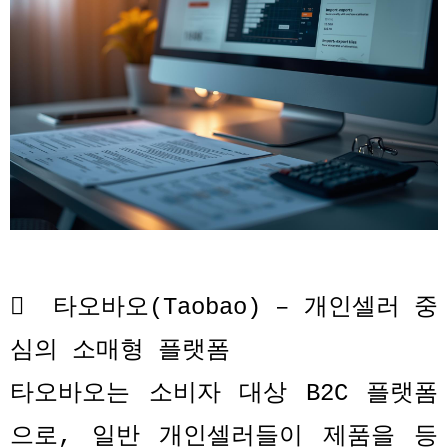

타오바오
(Taobao) –
개인셀러 중
심의 소매형 플랫폼
타오바오는 소비자 대상
B2C
플랫폼
으로
,
일반 개인셀러들이 제품을 등