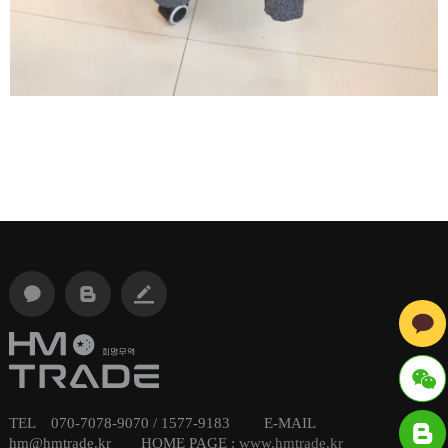
TEL 070-7078-9070 / 1577-9183 E-MAIL
ID : hmt
hm@hmtrade.kr HOME PAGE :
www.hmtrade.kr