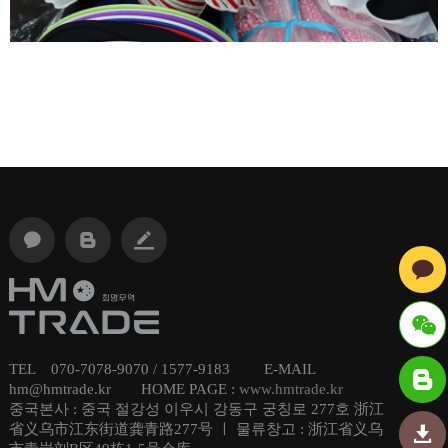
TEL 070-7078-9070 / 1577-9183 E-MAIL
ID : hmt
hm@hmtrade.kr HOME PAGE :
www.hmtrade.kr
중국본사 : 중국 절강성 이우시 강동구 궁칭로 277호 浙江
radechi
省义乌市江东街道龚青路277号 ㅣ 물류창고 : 浙江省义乌