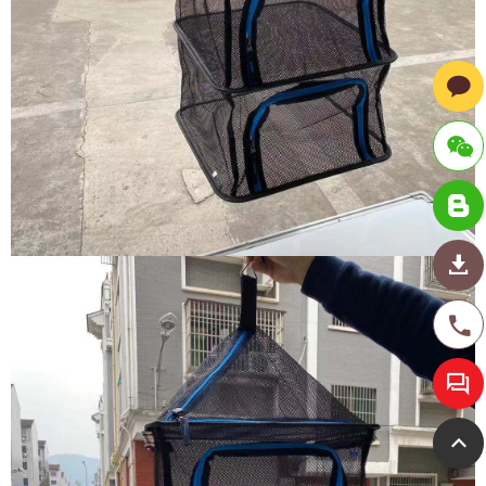
ID : hmt
radechi
na