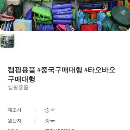
캠핑용품 #중국구매대행 #타오바오
구매대행
캠핑용품
:
중국
제조사
:
중국
원산지