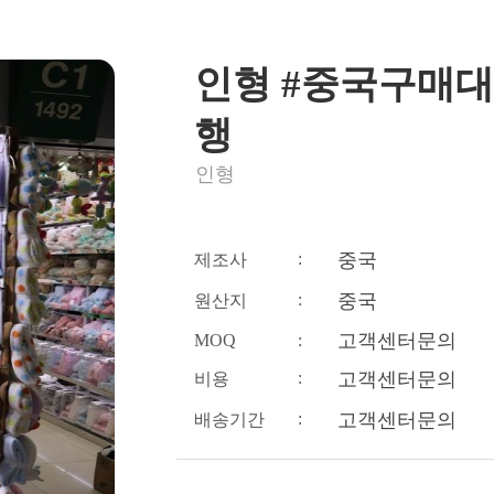
인형 #중국구매대
행
인형
:
중국
제조사
:
중국
원산지
고객센터문의
MOQ
:
:
고객센터문의
비용
:
고객센터문의
배송기간