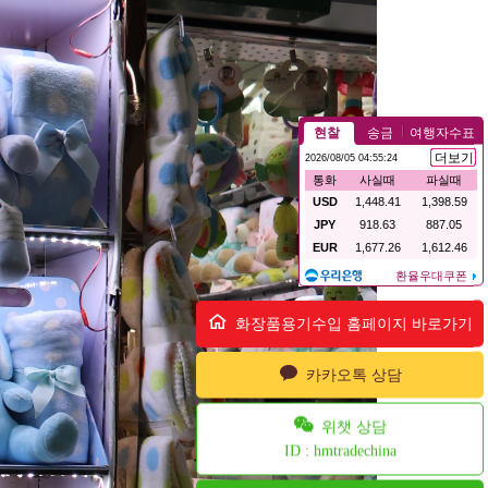
화장품용기수입 홈페이지 바로가기
카카오톡 상담
위챗 상담
ID : hmtradechina