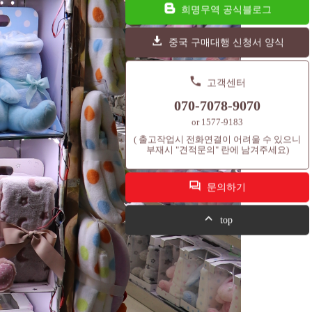
희명무역 공식블로그
중국 구매대행 신청서 양식
고객센터
070-7078-9070
or 1577-9183
( 출고작업시 전화연결이 어려울 수 있으니
부재시 "견적문의" 란에 남겨주세요)
문의하기
top