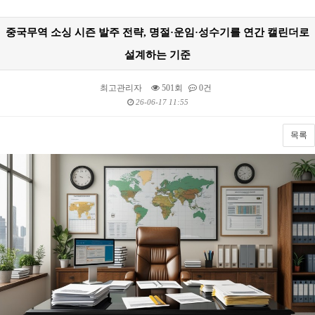
중국무역 소싱 시즌 발주 전략, 명절·운임·성수기를 연간 캘린더로
설계하는 기준
최고관리자
501회
0건
26-06-17 11:55
목록
본문