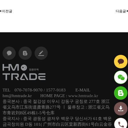
이전글
다음글
TEL 070-7078-9070 / 1577-9183 E-MAIL
ID : hmt
hm@hmtrade.kr HOME PAGE :
www.hmtrade.kr
중국본사 : 중국 절강성 이우시 강동구 궁칭로 277호 浙江
radechi
省义乌市江东街道龚青路277号 ㅣ 물류창고 : 浙江省义乌
市青岩刘B区49栋1-5号仓库
na
중국지사 : 중국 광둥성 광저우 백운구 당신서가 61호 백운
금곡창의원 D동 101( 广州市白云区棠新西街61号白云金谷